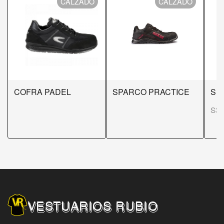
CALZADO
CALZADO
COFRA PADEL
SPARCO PRACTICE
SP
S3
VESTUARIOS RUBIO