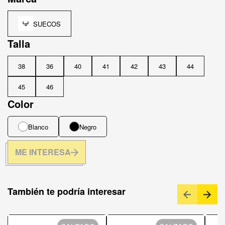
SUECOS
Talla
38
36
40
41
42
43
44
45
46
Color
Blanco
Negro
ME INTERESA
También te podría interesar