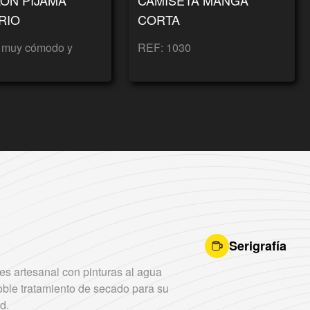
RIO
CORTA
 muy cómodo y
REF: 1030
Serigrafía
 es artesanal con pinturas al agua
oble tratamiento de secado para su
d.