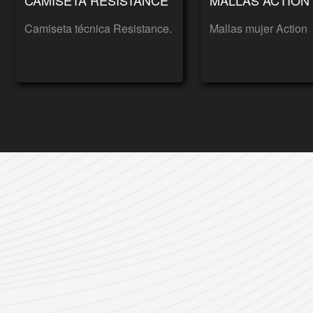
Camiseta técnica Resistance.
Mallas mujer Action