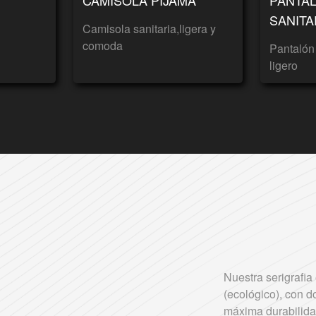
SANITA
Camisola sanitaria,ligera y
comoda
Pantalón
ligero
Nuestra serigrafia
(ecológico), con d
máxima durabilida