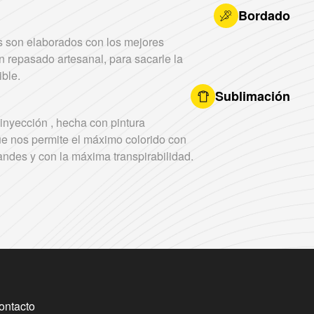
Bordado
 son elaborados con los mejores
n repasado artesanal, para sacarle la
ble.
Sublimación
inyección , hecha con pintura
ue nos permite el máximo colorido con
ndes y con la máxima transpirabilidad.
ontacto