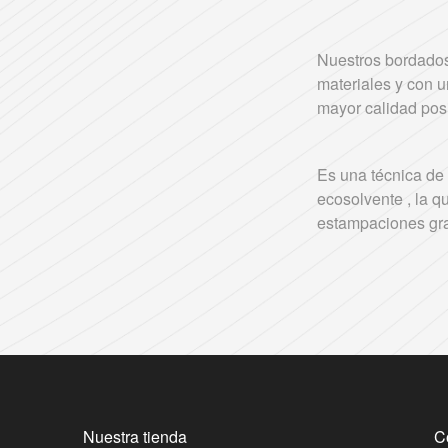
Nuestros bordados
materiales y con u
mayor calidad posi
Es una técnica de 
ecosolvente , la q
estampaciones gra
Nuestra tienda
C