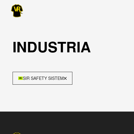
INDUSTRIA
SIR SAFETY SISTEM