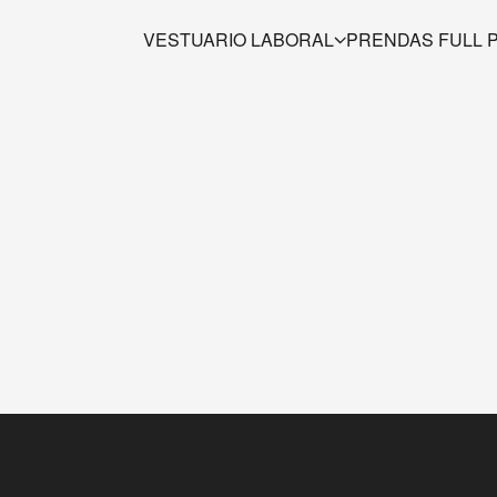
VESTUARIO LABORAL
PRENDAS FULL 